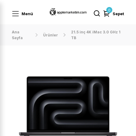
0
Menü
Sepet
Ana
21.5 inç 4K iMac 3.0 GHz 1
Ürünler
Sayfa
TB