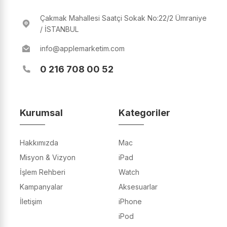
Çakmak Mahallesi Saatçi Sokak No:22/2 Ümraniye
/ İSTANBUL
info@applemarketim.com
0 216 708 00 52
Kurumsal
Kategoriler
Hakkımızda
Mac
Misyon & Vizyon
iPad
İşlem Rehberi
Watch
Kampanyalar
Aksesuarlar
İletişim
iPhone
iPod