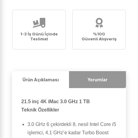
1-3 İş Günü İçinde
%100
Teslimat
Güvenli Alışveriş
Ürün Açıklaması
Yorumlar
21.5 inç 4K iMac 3.0 GHz 1 TB
Teknik Özellikler
3.0 GHz 6 çekirdekli 8. nesil Intel Core i5
işlemci, 4.1 GHz’e kadar Turbo Boost