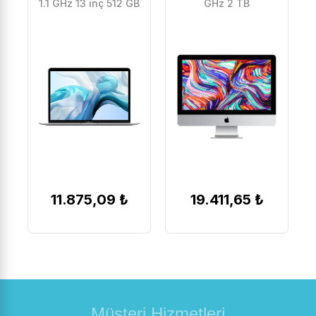
1.1 GHz 13 inç 512 GB
GHz 2 TB
11.875,09 ₺
19.411,65 ₺
Müşteri Hizmetleri