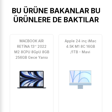
BU ÜRÜNE BAKANLAR BU
ÜRÜNLERE DE BAKTILAR
MACBOOK AİR
Apple 24 inç iMac
RETİNA 13’’ 2022
4.5K M1 8C 16GB
M2 8CPU 8GpU 8GB
/1TB - Mavi
256GB Gece Yarısı