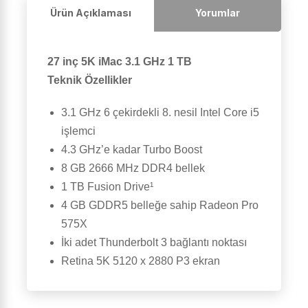
Ürün Açıklaması
Yorumlar
27 inç 5K iMac 3.1 GHz 1 TB
Teknik Özellikler
3.1 GHz 6 çekirdekli 8. nesil Intel Core i5
işlemci
4.3 GHz’e kadar Turbo Boost
8 GB 2666 MHz DDR4 bellek
1 TB Fusion Drive¹
4 GB GDDR5 belleğe sahip Radeon Pro
575X
İki adet Thunderbolt 3 bağlantı noktası
Retina 5K 5120 x 2880 P3 ekran