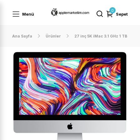
0
Menü
Sepet
Ana Sayfa
Ürünler
27 inç 5K iMac 3.1 GHz 1 TB